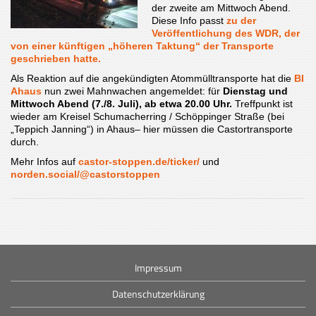
der zweite am Mittwoch Abend.
Diese Info passt
zu der
Veröffentlichung des WDR, der
von einer künftigen „höheren Taktung“ der Transporte
geschrieben hatte.
Als Reaktion auf die angekündigten Atommülltransporte hat die
BI
Ahaus
nun zwei Mahnwachen angemeldet: für
Dienstag und
Mittwoch Abend (7./8. Juli), ab etwa 20.00 Uhr.
Treffpunkt ist
wieder am Kreisel Schumacherring / Schöppinger Straße (bei
„Teppich Janning“) in Ahaus– hier müssen die Castortransporte
durch.
Mehr Infos auf
castor-stoppen.de/ticker/
und
norden.social/@castorstoppen
Impressum
Datenschutzerklärung