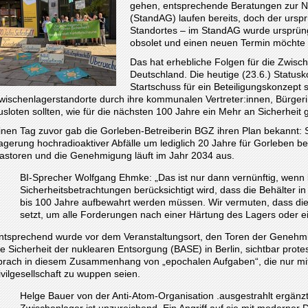
gehen, entsprechende Beratungen zur N
(StandAG) laufen bereits, doch der ursp
Standortes – im StandAG wurde ursprüngl
obsolet und einen neuen Termin möchte
Das hat erhebliche Folgen für die Zwisch
Deutschland. Die heutige (23.6.) Statusko
Startschuss für ein Beteiligungskonzept 
wischenlagerstandorte durch ihre kommunalen Vertreter:innen, Bürger
usloten sollten, wie für die nächsten 100 Jahre ein Mehr an Sicherheit
inen Tag zuvor gab die Gorleben-Betreiberin BGZ ihren Plan bekannt: S
agerung hochradioaktiver Abfälle um lediglich 20 Jahre für Gorleben b
astoren und die Genehmigung läuft im Jahr 2034 aus.
BI-Sprecher Wolfgang Ehmke: „Das ist nur dann vernünftig, wenn 
Sicherheitsbetrachtungen berücksichtigt wird, dass die Behälter i
bis 100 Jahre aufbewahrt werden müssen. Wir vermuten, dass die
setzt, um alle Forderungen nach einer Härtung des Lagers oder e
ntsprechend wurde vor dem Veranstaltungsort, den Toren der Geneh
ie Sicherheit der nuklearen Entsorgung (BASE) in Berlin, sichtbar protes
prach in diesem Zusammenhang von „epochalen Aufgaben“, die nur mit 
ivilgesellschaft zu wuppen seien.
Helge Bauer von der Anti-Atom-Organisation .ausgestrahlt ergänzt:
Zwischenlager ist unzureichend. Ein Angriff auf sie mit moderner 