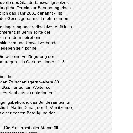
ovelle des Standortauswahlgesetzes
rüngliche Termin zur Benennung eines
ich das Jahr 2031 genannt -, ist
 der Gesetzgeber nicht mehr nennen.
enlagerung hochradioaktiver Abfälle in
nferenz in Berlin sollte der
sein, in dem betroffene
initiativen und Umweltverbände
 gegeben sein könne.
ie will eine Verlängerung der
eantragen – in Gorleben lagern 113
bei den
n den Zwischenlagern weitere 80
 BGZ nur auf ein Weiter so
ines Neubaus zu unterlaufen.“
migungsbehörde, das Bundesamtes für
tiert. Martin Donat, der BI-Vorsitzende,
einer echten Beteiligung der
 „Die Sicherheit aller Atommüll-
Drohnentechnik hätte