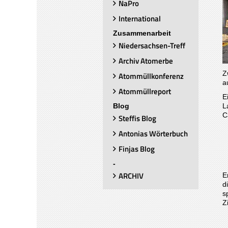
NaPro
International
Zusammenarbeit
Niedersachsen-Treff
Archiv Atomerbe
Z
Atommüllkonferenz
a
Atommüllreport
E
L
Blog
C
Steffis Blog
Antonias Wörterbuch
Finjas Blog
-
ARCHIV
E
d
s
Z