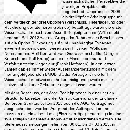
wissenschaftlicher Perspektive die
jeweiligen Projektschritte
begutachtet. Ursprünglich 2008
als dreiköpfige Arbeitsgruppe mit
dem Vergleich der drei Optionen (Verschluss, Tieferlagerung oder
Rückholung der atomaren Gebinde) beauftragt, waren die ersten
Wissenschaftler noch vom Asse-II-Begleitgremium (A2B) direkt
benannt. Seit 2012 war die Gruppe im Rahmen des Beschlusses
auf die Option Rückholung auf fünf unabhängige Experten
erweitert worden, davon waren zwei Physiker (Wolfgang
Neumann und Rolf Bertram) zwei Geowissenschaftler (Jürgen
Kreusch und Ralf Krupp) und einer Maschinenbau- und
Verfahrenstechnikingenieur (Frank Hoffmann). In den letzten
Jahren gab es immer wieder Auseinandersetzungen mit dem
hierfür geldgebenden BMUB, da die Verträge für die fünf
Wissenschaftler teilweise sehr kurzfristig und jeweils nur für
inakzeptable kurze Zeiträume abgeschlossen wurden.
Mit dem Beschluss, den Asse-Begleitprozess in einer neuen
Struktur fortzusetzen und der Umstrukturierung der Endlager-
Behörden-Struktur, sollten 2018 auch die AGO-Verträge neu
ausgeschrieben werden. Aufgrund des Auftragsvolumens
mussten die einzelnen Lose (Einzelverträge) neuerdings in einem
zweistufigen Verfahren europaweit ausgeschrieben werden. Die
Stellenausschreibungen liefen vom 30.01. bis 07.03.2019, in
diesem Zeitraum bewarben sich insgesamt 13 Bieter*innen, am