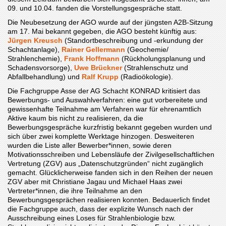
09. und 10.04. fanden die Vorstellungsgespräche statt.
Die Neubesetzung der AGO wurde auf der jüngsten A2B-Sitzung
am 17. Mai bekannt gegeben, die AGO besteht künftig aus:
Jürgen Kreusch
(Standortbeschreibung und -erkundung der
Schachtanlage),
Rainer Gellermann
(Geochemie/
Strahlenchemie),
Frank Hoffmann
(Rückholungsplanung und
Schadensvorsorge),
Uwe Brückner
(Strahlenschutz und
Abfallbehandlung) und
Ralf Krupp
(Radioökologie).
Die Fachgruppe Asse der AG Schacht KONRAD kritisiert das
Bewerbungs- und Auswahlverfahren: eine gut vorbereitete und
gewissenhafte Teilnahme am Verfahren war für ehrenamtlich
Aktive kaum bis nicht zu realisieren, da die
Bewerbungsgespräche kurzfristig bekannt gegeben wurden und
sich über zwei komplette Werktage hinzogen. Desweiteren
wurden die Liste aller Bewerber*innen, sowie deren
Motivationsschreiben und Lebensläufe der Zivilgesellschaftlichen
Vertretung (ZGV) aus „Datenschutzgründen“ nicht zugänglich
gemacht. Glücklicherweise fanden sich in den Reihen der neuen
ZGV aber mit Christiane Jagau und Michael Haas zwei
Vertreter*innen, die ihre Teilnahme an den
Bewerbungsgesprächen realisieren konnten. Bedauerlich findet
die Fachgruppe auch, dass der explizite Wunsch nach der
Ausschreibung eines Loses für Strahlenbiologie bzw.