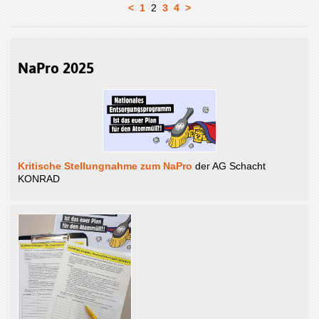
<
1
2
3
4
>
NaPro 2025
Kritische Stellungnahme zum NaPro
der AG Schacht
KONRAD