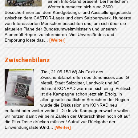
einem Info-Stand präsent. Bei herrlichem
Wetter tummelten sich rund 2500
BesucherInnen auf dem Kundgebungs- und Ausstellungsgelände
zwischen dem CASTOR-Lager und dem Salzbergwerk. Hunderte
von Interessierten Menschen besuchten uns, um sich über die
aktuellen Pläne der Bundesumweltministerin und unseren
Atommüll-Report zu informieren. Viel Unverständnis und
Empörung löste das…
[Weiter]
Zwischenbilanz
(Do., 21.05.15/LW) Als Fazit des
Zwischenbilanztreffen des Bündnisses aus IG
Metall, Stadt Salzgitter, Landvolk und AG
Schacht KONRAD war man sich einig: Politisch
ist die Kampagne schon jetzt ein Erfolg, in
allen gesellschaftlichen Bereichen der Region
wurde die Diskussion um KONRAD neu
entfacht oder weiter vertieft. Die letzte Kampagnenwoche wollen
wir nutzen damit wir beim Zählen der Unterschriften noch oft auf
die Plus-Taste drücken müssen! Aufruf zur Rückgabe der
EinwendungslistenUnd…
[Weiter]