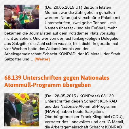
(Do, 28.05.2015 UT) Bis zum letzten
Moment war die Zahl geheim gehalten
worden. Neun gut verschnürte Pakete mit
Unterschriften, zwei gelbe Tonnen - mit
Namen übersät - und ein Fußball, mehr
bekamen die Journalisten auf dem Potsdamer Platz vorläufig
nicht zu sehen. Und wer von der fast fünfzigköpfigen Delegation
aus Salzgitter die Zahl schon wusste, hielt dicht. In gerade mal
vier Wochen hatte das Aktionsbündnis von der
Arbeitsgemeinschaft Schacht KONRAD, der IG Metall, der Stadt
Salzgitter und…
[Weiter]
68.139 Unterschriften gegen Nationales
Atommüll-Programm übergeben
(Do., 28-05-2015 / KONPress) 68.139
Unterschriften gegen Schacht KONRAD
und das Nationale Atommüll-Programm
(NAPro) haben heute Salzgitters
Oberbürgermeister Frank Klingebiel (CDU),
Vertreter des Land­volkes und der IG Metall,
die Arbeitsgemeinschaft Schacht KONRAD