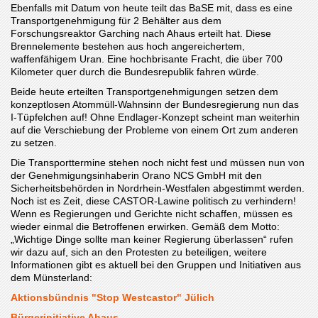
Ebenfalls mit Datum von heute teilt das BaSE mit, dass es eine
Transportgenehmigung für 2 Behälter aus dem
Forschungsreaktor Garching nach Ahaus erteilt hat. Diese
Brennelemente bestehen aus hoch angereichertem,
waffenfähigem Uran. Eine hochbrisante Fracht, die über 700
Kilometer quer durch die Bundesrepublik fahren würde.
Beide heute erteilten Transportgenehmigungen setzen dem
konzeptlosen Atommüll-Wahnsinn der Bundesregierung nun das
I-Tüpfelchen auf! Ohne Endlager-Konzept scheint man weiterhin
auf die Verschiebung der Probleme von einem Ort zum anderen
zu setzen.
Die Transporttermine stehen noch nicht fest und müssen nun von
der Genehmigungsinhaberin Orano NCS GmbH mit den
Sicherheitsbehörden in Nordrhein-Westfalen abgestimmt werden.
Noch ist es Zeit, diese CASTOR-Lawine politisch zu verhindern!
Wenn es Regierungen und Gerichte nicht schaffen, müssen es
wieder einmal die Betroffenen erwirken. Gemäß dem Motto:
„Wichtige Dinge sollte man keiner Regierung überlassen“ rufen
wir dazu auf, sich an den Protesten zu beteiligen, weitere
Informationen gibt es aktuell bei den Gruppen und Initiativen aus
dem Münsterland:
Aktionsbündnis "Stop Westcastor" Jülich
Bürgerinitiative Ahaus