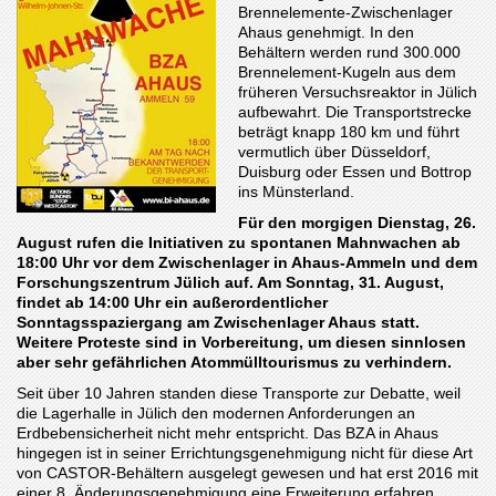
Brennelemente-Zwischenlager
Ahaus genehmigt. In den
Behältern werden rund 300.000
Brennelement-Kugeln aus dem
früheren Versuchsreaktor in Jülich
aufbewahrt. Die Transportstrecke
beträgt knapp 180 km und führt
vermutlich über Düsseldorf,
Duisburg oder Essen und Bottrop
ins Münsterland.
Für den morgigen Dienstag, 26.
August rufen die Initiativen zu spontanen Mahnwachen ab
18:00 Uhr vor dem Zwischenlager in Ahaus-Ammeln und dem
Forschungszentrum Jülich auf. Am Sonntag, 31. August,
findet ab 14:00 Uhr ein außerordentlicher
Sonntagsspaziergang am Zwischenlager Ahaus statt.
Weitere Proteste sind in Vorbereitung, um diesen sinnlosen
aber sehr gefährlichen Atommülltourismus zu verhindern.
Seit über 10 Jahren standen diese Transporte zur Debatte, weil
die Lagerhalle in Jülich den modernen Anforderungen an
Erdbebensicherheit nicht mehr entspricht. Das BZA in Ahaus
hingegen ist in seiner Errichtungsgenehmigung nicht für diese Art
von CASTOR-Behältern ausgelegt gewesen und hat erst 2016 mit
einer 8. Änderungsgenehmigung eine Erweiterung erfahren.