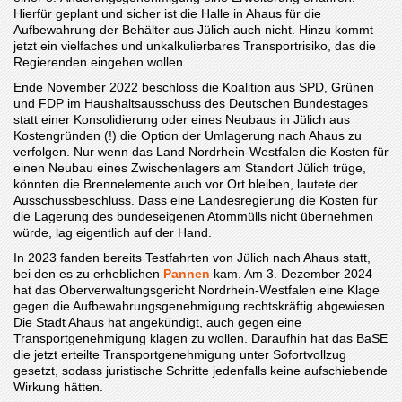
Hierfür geplant und sicher ist die Halle in Ahaus für die
Aufbewahrung der Behälter aus Jülich auch nicht. Hinzu kommt
jetzt ein vielfaches und unkalkulierbares Transportrisiko, das die
Regierenden eingehen wollen.
Ende November 2022 beschloss die Koalition aus SPD, Grünen
und FDP im Haushaltsausschuss des Deutschen Bundestages
statt einer Konsolidierung oder eines Neubaus in Jülich aus
Kostengründen (!) die Option der Umlagerung nach Ahaus zu
verfolgen. Nur wenn das Land Nordrhein-Westfalen die Kosten für
einen Neubau eines Zwischenlagers am Standort Jülich trüge,
könnten die Brennelemente auch vor Ort bleiben, lautete der
Ausschussbeschluss. Dass eine Landesregierung die Kosten für
die Lagerung des bundeseigenen Atommülls nicht übernehmen
würde, lag eigentlich auf der Hand.
In 2023 fanden bereits Testfahrten von Jülich nach Ahaus statt,
bei den es zu erheblichen
Pannen
kam. Am 3. Dezember 2024
hat das Oberverwaltungsgericht Nordrhein-Westfalen eine Klage
gegen die Aufbewahrungsgenehmigung rechtskräftig abgewiesen.
Die Stadt Ahaus hat angekündigt, auch gegen eine
Transportgenehmigung klagen zu wollen. Daraufhin hat das BaSE
die jetzt erteilte Transportgenehmigung unter Sofortvollzug
gesetzt, sodass juristische Schritte jedenfalls keine aufschiebende
Wirkung hätten.