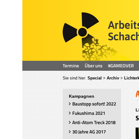
Termine
Über uns
#GAMEOVER
Sie sind hier:
Special
>
Archiv
>
Lichter
Kampagnen
Baustopp sofort! 2022
L
Fukushima 2021
S
Anti-Atom Treck 2018
30 Jahre AG 2017