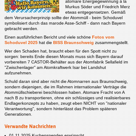
atomare Energiegewinnung à la
Murkus Söder und Friedrich Merz
etwas entgegensetzen. Gemäß
dem Verursacherprinzip sollte der Atommüll - beim Schoduvel
symbolisiert durch das marode Asse-Schiff - dann nach Bayern
gebracht werden.
Einen ausführlichen Bericht und viele schöne
Fotos vom
Schoduvel 2025
hat die
BISS Braunschweig
zusammengstellt.
Wer den Schaden hat, braucht eben für den Spott nicht zu
sorgen: bereits Ende diesen Monats muss sich Bayern darauf
vorbereiten 7 CASTOR-Behälter aus der Atomfabrik Sellafield im
"Zwischenlager" am Atomkraftwerk Isar bei Landshut
aufzunehmen.
Schuld daran sind aber nicht die Atomnarren aus Braunschweig,
sondern diejenigen, die im Rahmen internationaler Verträge die
Atommüllschieberei beschlossen haben. Atomare Fracht von A
nach B zu transportieren, ohne ein schlüssiges und realisierbares
Endlagerkonzepts zu haben, zeugt eben NICHT von "nationaler
Verantwortung", sondern hinterlässt das Problem späteren
Generationen.
Verwandte Nachrichten
01.11.2025
Kuchenspenden erwünscht