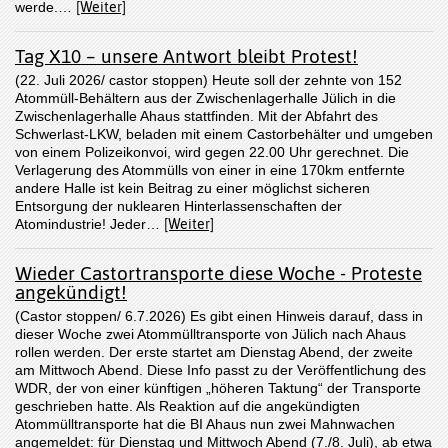
werde.…
[Weiter]
Tag X10 – unsere Antwort bleibt Protest!
(22. Juli 2026/ castor stoppen) Heute soll der zehnte von 152
Atommüll-Behältern aus der Zwischenlagerhalle Jülich in die
Zwischenlagerhalle Ahaus stattfinden. Mit der Abfahrt des
Schwerlast-LKW, beladen mit einem Castorbehälter und umgeben
von einem Polizeikonvoi, wird gegen 22.00 Uhr gerechnet. Die
Verlagerung des Atommülls von einer in eine 170km entfernte
andere Halle ist kein Beitrag zu einer möglichst sicheren
Entsorgung der nuklearen Hinterlassenschaften der
Atomindustrie! Jeder…
[Weiter]
Wieder Castortransporte diese Woche - Proteste
angekündigt!
(Castor stoppen/ 6.7.2026) Es gibt einen Hinweis darauf, dass in
dieser Woche zwei Atommülltransporte von Jülich nach Ahaus
rollen werden. Der erste startet am Dienstag Abend, der zweite
am Mittwoch Abend. Diese Info passt zu der Veröffentlichung des
WDR, der von einer künftigen „höheren Taktung“ der Transporte
geschrieben hatte. Als Reaktion auf die angekündigten
Atommülltransporte hat die BI Ahaus nun zwei Mahnwachen
angemeldet: für Dienstag und Mittwoch Abend (7./8. Juli), ab etwa