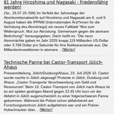
81 Jahre Hiroshima und Nagasaki - friedensfähig
werden!
(So., 26.07.26 /SW) Im Vorfeld der Jahrestage der
Atombombenabwürfe auf Hiroshima und Nagasaki am 6. und 9.
August haben die IPPNW (Internationalen Ärzt*innen für die
Verhütung des Atomkriegs) ein neues Faltblatt “Mut zum
Widerspruch. Mut zur Abrüstung. Gemeinsam gegen die atomare
Bedrohung!” herausgegeben. Darin heißt es: “Die neun
Atommächte gaben im Jahr 2025 knapp 119 Milliarden US-Dollar
oder 3.768 Dollar pro Sekunde für ihre Nukleararsenale aus. Die
Milliardeninvestitionen in atomare…
[Weiter]
Technische Panne bei Castor-Transport Jülich-
Ahaus
Pressemitteilung, Jülich/Duisburg/Ahaus, 23. Juli 2026 10. Castor
wurde nachts in Jülich abgesagt! Proteste in Jülich, Duisburg und
Ahaus: „Castor-Transporte Verschwendung von Geld und
Ressourcen“ Beim 10. Castor-Transport von Jülich nach Ahaus ist
es am späten gestrigen Abend gegen 22.45 Uhr kurz vor der
Abfahrt in Jülich augenscheinlich zu einer folgenschweren Panne
gekommen: Während die Polizei schon abfahrbereit am
Forschungszentrum Jülich aufgefahren war und ein Polizei-
Hubschrauber über…
[Weiter]