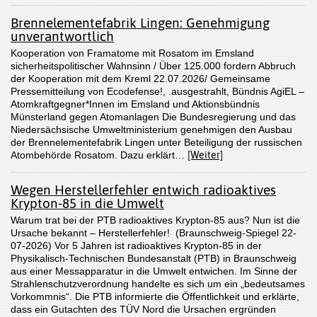
Brennelementefabrik Lingen: Genehmigung
unverantwortlich
Kooperation von Framatome mit Rosatom im Emsland
sicherheitspolitischer Wahnsinn / Über 125.000 fordern Abbruch
der Kooperation mit dem Kreml 22.07.2026/ Gemeinsame
Pressemitteilung von Ecodefense!, .ausgestrahlt, Bündnis AgiEL –
Atomkraftgegner*Innen im Emsland und Aktionsbündnis
Münsterland gegen Atomanlagen Die Bundesregierung und das
Niedersächsische Umweltministerium genehmigen den Ausbau
der Brennelementefabrik Lingen unter Beteiligung der russischen
Atombehörde Rosatom. Dazu erklärt…
[Weiter]
Wegen Herstellerfehler entwich radioaktives
Krypton-85 in die Umwelt
Warum trat bei der PTB radioaktives Krypton-85 aus? Nun ist die
Ursache bekannt – Herstellerfehler! (Braunschweig-Spiegel 22-
07-2026) Vor 5 Jahren ist radioaktives Krypton-85 in der
Physikalisch-Technischen Bundesanstalt (PTB) in Braunschweig
aus einer Messapparatur in die Umwelt entwichen. Im Sinne der
Strahlenschutzverordnung handelte es sich um ein „bedeutsames
Vorkommnis“. Die PTB informierte die Öffentlichkeit und erklärte,
dass ein Gutachten des TÜV Nord die Ursachen ergründen