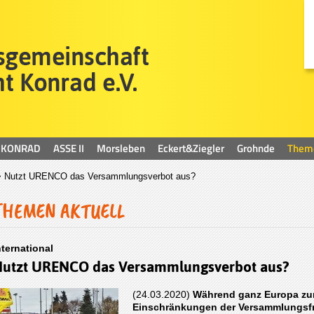
KONRAD
ASSE II
Morsleben
Eckert&Ziegler
Grohnde
Them
 Nutzt URENCO das Versammlungsverbot aus?
THEMEN AKTUELL
nternational
utzt URENCO das Versammlungsverbot aus?
(24.03.2020)
Während ganz Europa zur
Einschränkungen der Versammlungsfre