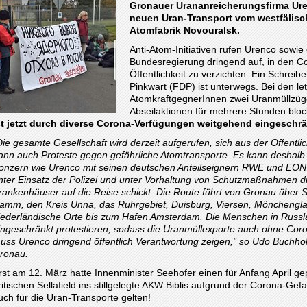
Gronauer Urananreicherungsfirma Uren
neuen Uran-Transport vom westfälisc
Atomfabrik Novouralsk.
Anti-Atom-Initiativen rufen Urenco sowi
Bundesregierung dringend auf, in den Co
Öffentlichkeit zu verzichten. Ein Schrei
Pinkwart (FDP) ist unterwegs. Bei den le
AtomkraftgegnerInnen zwei Uranmüllzüg
Abseilaktionen für mehrere Stunden bloc
st jetzt durch diverse Corona-Verfügungen weitgehend eingeschrä
Die gesamte Gesellschaft wird derzeit aufgerufen, sich aus der Öffentl
ann auch Proteste gegen gefährliche Atomtransporte. Es kann deshalb n
onzern wie Urenco mit seinen deutschen Anteilseignern RWE und EO
nter Einsatz der Polizei und unter Vorhaltung von Schutzmaßnahmen d
rankenhäuser auf die Reise schickt. Die Route führt von Gronau über St
amm, den Kreis Unna, das Ruhrgebiet, Duisburg, Viersen, Mönchengla
iederländische Orte bis zum Hafen Amsterdam. Die Menschen in Russl
ingeschränkt protestieren, sodass die Uranmüllexporte auch ohne Coro
uss Urenco dringend öffentlich Verantwortung zeigen," so Udo Buchhol
ronau.
rst am 12. März hatte Innenminister Seehofer einen für Anfang April g
ritischen Sellafield ins stillgelegte AKW Biblis aufgrund der Corona-Ge
uch für die Uran-Transporte gelten!