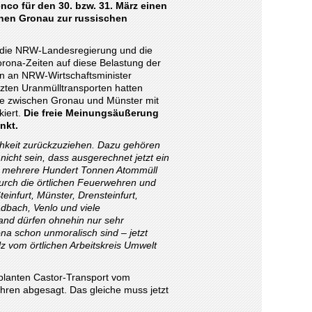
co für den 30. bzw. 31. März einen
hen Gronau zur russischen
e die NRW-Landesregierung und die
rona-Zeiten auf diese Belastung der
ben an NRW-Wirtschaftsminister
tzten Uranmülltransporten hatten
e zwischen Gronau und Münster mit
kiert.
Die freie Meinungsäußerung
nkt.
ichkeit zurückzuziehen. Dazu gehören
icht sein, dass ausgerechnet jetzt ein
N mehrere Hundert Tonnen Atommüll
urch die örtlichen Feuerwehren und
einfurt, Münster, Drensteinfurt,
dbach, Venlo und viele
and dürfen ohnehin nur sehr
na schon unmoralisch sind – jetzt
z vom örtlichen Arbeitskreis Umwelt
eplanten Castor-Transport vom
fahren abgesagt. Das gleiche muss jetzt