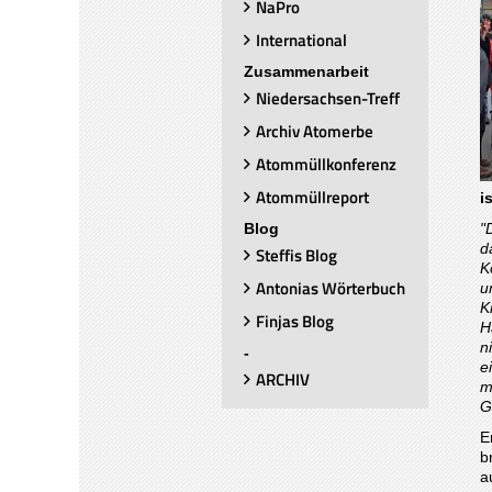
NaPro
International
Zusammenarbeit
Niedersachsen-Treff
Archiv Atomerbe
Atommüllkonferenz
Atommüllreport
i
"
Blog
d
Steffis Blog
K
Antonias Wörterbuch
u
K
Finjas Blog
H
n
-
e
ARCHIV
m
G
E
b
a