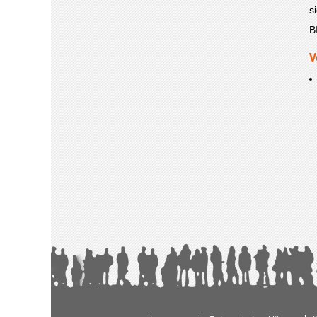
s
B
V