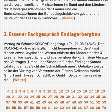
an die verantwortlichen MinisterInnen im Bund und den Ländern,
die MinisterpräsidentInnen der Länder und die
BerichterstatterInnen der Bundestagsfraktionen gesandt und
heute vor der Presse in Hannover…
[Weiter]
3. Essener Fachgespräch Endlagerbergbau
Vortrag zu Schacht KONRAD abgesagt (Fr., 21.03.14/US) „Der
KONRAD-Vortrag ist letztlich nicht freigegeben worden“ - mit
diesen etwas kryptischen Worten erklärte der Moderator der 3.
Essener Fachgespräche Endlagerbergbau die kurzfristige Absage
des Vortrages „Umbau der Schächte für das Endlager Konrad -
Erfahrungen aus Sicht der Schachtbaufirmen“. Gehalten werden
sollte der Vortrag von Vertretern der Firmen Deilmann Haniel
GmbH und Thyssen Schachtbau GmbH. Beide Firmen sind in
die…
[Weiter]
<
1
2
3
4
5
6
7
8
9
10
11
12
13
14
15
16
17
18
19
20
21
22
23
24
25
26
27
28
29
30
31
32
33
34
35
36
37
38
39
40
41
42
43
44
45
46
47
48
49
50
51
52
53
54
55
56
57
58
59
60
61
62
63
64
65
66
67
68
69
70