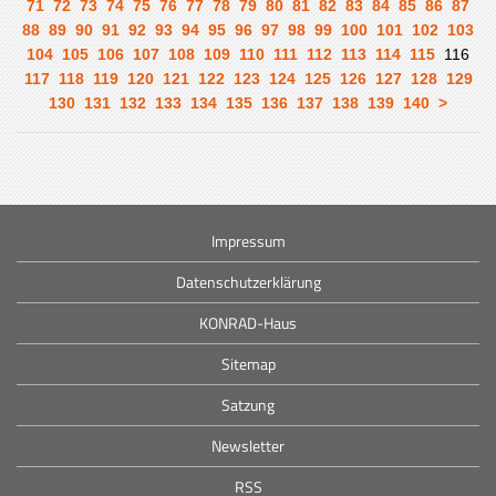
71
72
73
74
75
76
77
78
79
80
81
82
83
84
85
86
87
88
89
90
91
92
93
94
95
96
97
98
99
100
101
102
103
104
105
106
107
108
109
110
111
112
113
114
115
116
117
118
119
120
121
122
123
124
125
126
127
128
129
130
131
132
133
134
135
136
137
138
139
140
>
Impressum
Datenschutzerklärung
KONRAD-Haus
Sitemap
Satzung
Newsletter
RSS