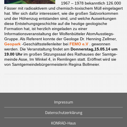
1967 – 1978 bekanntlich 126.000
Fässer mit radioaktivem und chemisch-toxischem Müll einge­la­gert
hat. Wer sich dafür interessiert, wie die großen Salzvorkommen
und der Höhenzug entstanden sind, und welche Auswirkungen
diese Entstehungs­geschichte auf die heutige geologische
Formation hat, ist herz­lich eingeladen zu einer
Informationsveranstaltung der Wolfenbütteler Atom­Aus­stiegs­
Gruppe. Als Referent konnte der Geologe Dr. Henning Zellmer,
Geopark
-Geschäftsstellenleiter bei
FEMO e.V
.
gewonnen
werden. Die Veranstaltung findet am
Donnerstag,
15.05.14 um
19.00 Uhr
im großen Sitzungssaal des Rathauses der Samt­ge­
meinde Asse, Im Winkel 4, in Remlingen statt. Eröffnet wird sie
von Samtgemeindebürgermeisterin Regina Bollmeier.
Impressum
Datenschutzerklärung
KONRAD-Haus