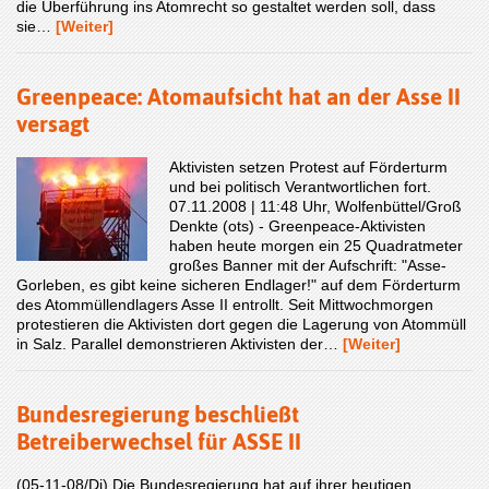
die Überführung ins Atomrecht so gestaltet werden soll, dass
sie…
[Weiter]
Greenpeace: Atomaufsicht hat an der Asse II
versagt
Aktivisten setzen Protest auf Förderturm
und bei politisch Verantwortlichen fort.
07.11.2008 | 11:48 Uhr, Wolfenbüttel/Groß
Denkte (ots) - Greenpeace-Aktivisten
haben heute morgen ein 25 Quadratmeter
großes Banner mit der Aufschrift: "Asse-
Gorleben, es gibt keine sicheren Endlager!" auf dem Förderturm
des Atommüllendlagers Asse II entrollt. Seit Mittwochmorgen
protestieren die Aktivisten dort gegen die Lagerung von Atommüll
in Salz. Parallel demonstrieren Aktivisten der…
[Weiter]
Bundesregierung beschließt
Betreiberwechsel für ASSE II
(05-11-08/Di) Die Bundesregierung hat auf ihrer heutigen