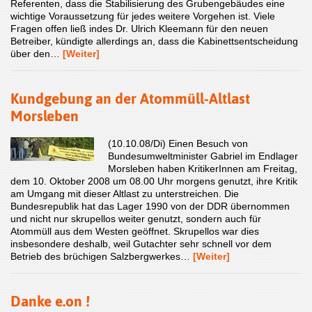
Referenten, dass die Stabilisierung des Grubengebäudes eine
wichtige Voraussetzung für jedes weitere Vorgehen ist. Viele
Fragen offen ließ indes Dr. Ulrich Kleemann für den neuen
Betreiber, kündigte allerdings an, dass die Kabinettsentscheidung
über den…
[Weiter]
Kundgebung an der Atommüll-Altlast
Morsleben
(10.10.08/Di) Einen Besuch von
Bundesumweltminister Gabriel im Endlager
Morsleben haben KritikerInnen am Freitag,
dem 10. Oktober 2008 um 08.00 Uhr morgens genutzt, ihre Kritik
am Umgang mit dieser Altlast zu unterstreichen. Die
Bundesrepublik hat das Lager 1990 von der DDR übernommen
und nicht nur skrupellos weiter genutzt, sondern auch für
Atommüll aus dem Westen geöffnet. Skrupellos war dies
insbesondere deshalb, weil Gutachter sehr schnell vor dem
Betrieb des brüchigen Salzbergwerkes…
[Weiter]
Danke e.on !