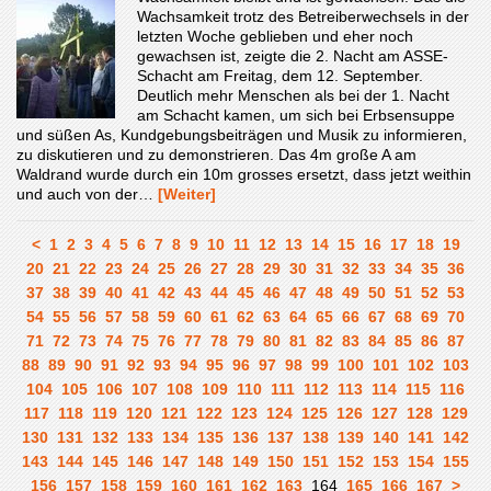
Wachsamkeit trotz des Betreiberwechsels in der
letzten Woche geblieben und eher noch
gewachsen ist, zeigte die 2. Nacht am ASSE-
Schacht am Freitag, dem 12. September.
Deutlich mehr Menschen als bei der 1. Nacht
am Schacht kamen, um sich bei Erbsensuppe
und süßen As, Kundgebungsbeiträgen und Musik zu informieren,
zu diskutieren und zu demonstrieren. Das 4m große A am
Waldrand wurde durch ein 10m grosses ersetzt, dass jetzt weithin
und auch von der…
[Weiter]
<
1
2
3
4
5
6
7
8
9
10
11
12
13
14
15
16
17
18
19
20
21
22
23
24
25
26
27
28
29
30
31
32
33
34
35
36
37
38
39
40
41
42
43
44
45
46
47
48
49
50
51
52
53
54
55
56
57
58
59
60
61
62
63
64
65
66
67
68
69
70
71
72
73
74
75
76
77
78
79
80
81
82
83
84
85
86
87
88
89
90
91
92
93
94
95
96
97
98
99
100
101
102
103
104
105
106
107
108
109
110
111
112
113
114
115
116
117
118
119
120
121
122
123
124
125
126
127
128
129
130
131
132
133
134
135
136
137
138
139
140
141
142
143
144
145
146
147
148
149
150
151
152
153
154
155
156
157
158
159
160
161
162
163
164
165
166
167
>