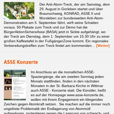
Der Anti-Atom-Treck, der am Samstag, dem
29. August in Gorleben startet und über
Braunschweig, KONRAD, ASSE II und
Morsleben zur bundesweiten Anti-Atom-
Demonstration am 5. September fährt, wirft seine Schatten
voraus. 50 Plakate zum Treck und zur Demo hat die
BürgerAktionSichereAsse (BASA) jetzt in Sickte aufgehängt, wo
der Treck am Dienstag, dem 1. September um 15.30 Uhr zu einer
großen Kaffeetafel in der FußgängerZone kommt. Ein regionales
Vorbereitungstreffen zum Treck findet am kommenden…
[Weiter]
ASSE Konzerte
Im Anschluss an die monatlichen ASSE-
Spaziergänge, die am zweiten Sonntag jeden
Monats stattfinden, finden in den nächsten
Monaten in der St.-Barbara Kirche in Wittmar
auch ASSE - Konzerte statt. Die Künstler, heißt
es auf der Homepage www.asse-konzerte.de,
wollen mit ihrem Engagement ein klingendes
Zeichen gegen Atomkraft setzen. Sie machen auf die immer noch
ungelöste Problematik der Endlagerung von Atommüll
aufmerksam, protestieren gegen die Lagerung von schwach- und