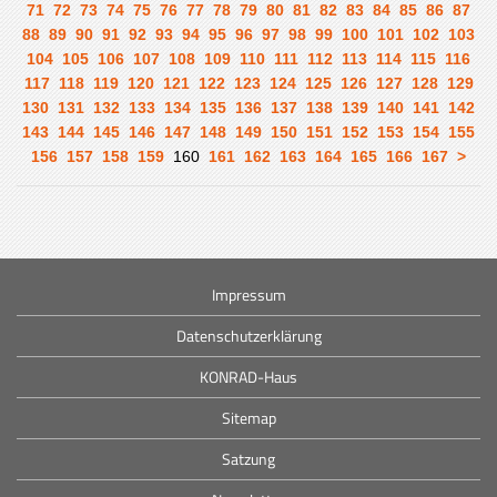
71
72
73
74
75
76
77
78
79
80
81
82
83
84
85
86
87
88
89
90
91
92
93
94
95
96
97
98
99
100
101
102
103
104
105
106
107
108
109
110
111
112
113
114
115
116
117
118
119
120
121
122
123
124
125
126
127
128
129
130
131
132
133
134
135
136
137
138
139
140
141
142
143
144
145
146
147
148
149
150
151
152
153
154
155
156
157
158
159
160
161
162
163
164
165
166
167
>
Impressum
Datenschutzerklärung
KONRAD-Haus
Sitemap
Satzung