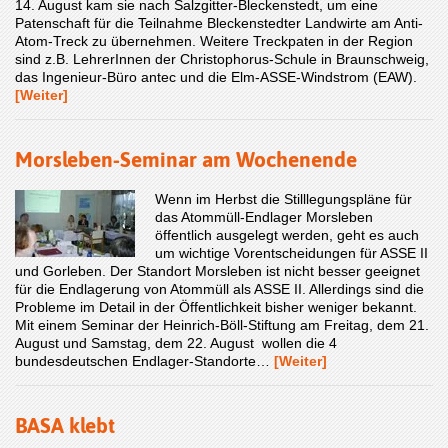
14. August kam sie nach Salzgitter-Bleckenstedt, um eine
Patenschaft für die Teilnahme Bleckenstedter Landwirte am Anti-
Atom-Treck zu übernehmen. Weitere Treckpaten in der Region
sind z.B. LehrerInnen der Christophorus-Schule in Braunschweig,
das Ingenieur-Büro antec und die Elm-ASSE-Windstrom (EAW).
[Weiter]
Morsleben-Seminar am Wochenende
Wenn im Herbst die Stilllegungspläne für
das Atommüll-Endlager Morsleben
öffentlich ausgelegt werden, geht es auch
um wichtige Vorentscheidungen für ASSE II
und Gorleben. Der Standort Morsleben ist nicht besser geeignet
für die Endlagerung von Atommüll als ASSE II. Allerdings sind die
Probleme im Detail in der Öffentlichkeit bisher weniger bekannt.
Mit einem Seminar der Heinrich-Böll-Stiftung am Freitag, dem 21.
August und Samstag, dem 22. August wollen die 4
bundesdeutschen Endlager-Standorte…
[Weiter]
BASA klebt