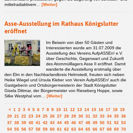
mittelradiaktivem…
[Weiter]
Asse-Ausstellung im Rathaus Königslutter
eröffnet
Im Beisein von über 50 Gästen und
Interessierten wurde am 31.07.2009 die
Ausstellung des Vereins AufpASSEn! e.V.
über Geschichte, Gegenwart und Zukunft
des Atommülllagers Asse II eröffnet. Damit
wanderte die Ausstellung erstmalig über
den Elm in den Nachbarlandkreis Helmstedt, freuten sich neben
Heike Wiegel und Ursula Kleber von Verein AufpASSEn! auch die
Gastgeberin und Ortsbürgermeisterin der Stadt Königslutter
Gisela Dittmar, der Bürgermeister von Rieseberg Hoppe, sowie
Silke Westphal vom…
[Weiter]
<
1
2
3
4
5
6
7
8
9
10
11
12
13
14
15
16
17
18
19
20
21
22
23
24
25
26
27
28
29
30
31
32
33
34
35
36
37
38
39
40
41
42
43
44
45
46
47
48
49
50
51
52
53
54
55
56
57
58
59
60
61
62
63
64
65
66
67
68
69
70