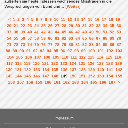
äußerten sie heute indessen wachsendes Misstrauen in die
Versprechungen von Bund und…
[Weiter]
<
1
2
3
4
5
6
7
8
9
10
11
12
13
14
15
16
17
18
19
20
21
22
23
24
25
26
27
28
29
30
31
32
33
34
35
36
37
38
39
40
41
42
43
44
45
46
47
48
49
50
51
52
53
54
55
56
57
58
59
60
61
62
63
64
65
66
67
68
69
70
71
72
73
74
75
76
77
78
79
80
81
82
83
84
85
86
87
88
89
90
91
92
93
94
95
96
97
98
99
100
101
102
103
104
105
106
107
108
109
110
111
112
113
114
115
116
117
118
119
120
121
122
123
124
125
126
127
128
129
130
131
132
133
134
135
136
137
138
139
140
141
142
143
144
145
146
147
148
149
150
151
152
153
154
155
156
157
158
159
160
161
162
163
164
165
166
167
>
Impressum