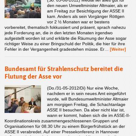
den neuen Umweltminister Altmaier, als er
am Freitag zur Besichtigung der ASSE II
kam. Anders als sein Vorgänger Röttgen
vor 2 ½ Monaten war er bestens
vorbereitet, thematisch fokkussiert und präsent, sprach nahezu
jede Forderung an, die in den letzten Monaten irgendwo
aufgestellt worden ist und erklärte die Räumung der Asse sogar
richtiger Weise zu einer Bringschuld der Politik, die hier für ihre
Fehler in der Vergangenheit gradestehen müsse. Er…
[Weiter]
Bundesamt für Strahlenschutz bereitet die
Flutung der Asse vor
(Do./31-05-2012/Di) Nur eine Woche,
nachdem er in sein neues Amt eingeführt
wurde, will Bundesumweltminister Altmaier
am morgigen Freitag, die Schachtanlage
ASSE II besuchen. Da aber nicht klar ist,
wann er kommt, haben sich die im ASSE-II-
Koordinationskreis zusammengeschlossenen Gruppen und
Organisationen für 08.30 Uhr zu einem Bürgerfrühstück an der
ASSE II verabredet. Auf einer Pressekonferenz in Hannover