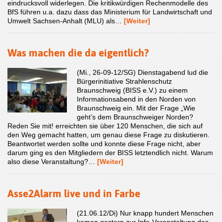
eindrucksvoll widerlegen. Die kritikwürdigen Rechenmodelle des
BfS führen u.a. dazu dass das Ministerium für Landwirtschaft und
Umwelt Sachsen-Anhalt (MLU) als…
[Weiter]
Was machen die da eigentlich?
(Mi., 26-09-12/SG) Dienstagabend lud die
Bürgerinitiative Strahlenschutz
Braunschweig (BISS e.V.) zu einem
Informationsabend in den Norden von
Braunschweig ein. Mit der Frage „Wie
geht’s dem Braunschweiger Norden?
Reden Sie mit! erreichten sie über 120 Menschen, die sich auf
den Weg gemacht hatten, um genau diese Frage zu diskutieren.
Beantwortet werden sollte und konnte diese Frage nicht, aber
darum ging es den Mitgliedern der BISS letztendlich nicht. Warum
also diese Veranstaltung?…
[Weiter]
Asse2Alarm live und in Farbe
(21.06.12/Di) Nur knapp hundert Menschen
kamen gestern zur Info-Veranstaltung des