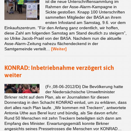
ist die neue Unterschriftensammlung im
Rahmen der Asse-Alarm-Kampagne in
Sickte gestoßen. Knapp 100 Unterschriften
sammelten Mitglieder der BASA an ihrem
ersten Infostand am Samstag, 9.6. vor dem
Einkaufszentrum. “Für den Anfang ganz ordentlich, wir hoffen,
diese Zahl am folgenden Samstag am Stand deutlich zu steigern”,
so Ulrike Jacob-Praël von der BASA. Nachdem nun die aktuelle
Asse-Alarm-Zeitung nahezu flächendeckend in der
Samtgemeinde verteilt…
[Weiter]
KONRAD: Inbetriebnahme verzögert sich
weiter
(Fr.,08-06-2012/Di) Die Bevölkerung hatte
der Niedersächsische Umweltminister
Birkner nicht auf dem Plan, als er Journalisten für diesen
Donnerstag in den Schacht KONRAD einlud, um zu erklären, dass
dort alles nach Plan laufe. „Wir kommen mit Treckern“, antwortete
Antonia Uthe aus Berel kurz und bündig, als Sie davon erfuhr.
Rund 50 Menschen mit zehn Treckern beteiligten sich dann am
Empfang des Minister. Erwartungsgemäß konnte Birkner
angesichts seines Pressetrosses die Menschen vor KONRAD…