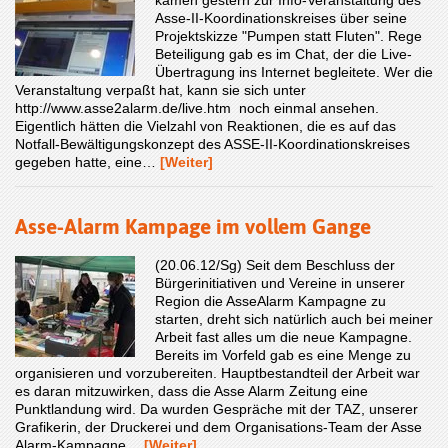
Asse-II-Koordinationskreises über seine
Projektskizze "Pumpen statt Fluten". Rege
Beteiligung gab es im Chat, der die Live-
Übertragung ins Internet begleitete. Wer die
Veranstaltung verpaßt hat, kann sie sich unter
http://www.asse2alarm.de/live.htm noch einmal ansehen.
Eigentlich hätten die Vielzahl von Reaktionen, die es auf das
Notfall-Bewältigungskonzept des ASSE-II-Koordinationskreises
gegeben hatte, eine…
[Weiter]
Asse-Alarm Kampage im vollem Gange
(20.06.12/Sg) Seit dem Beschluss der
Bürgerinitiativen und Vereine in unserer
Region die AsseAlarm Kampagne zu
starten, dreht sich natürlich auch bei meiner
Arbeit fast alles um die neue Kampagne.
Bereits im Vorfeld gab es eine Menge zu
organisieren und vorzubereiten. Hauptbestandteil der Arbeit war
es daran mitzuwirken, dass die Asse Alarm Zeitung eine
Punktlandung wird. Da wurden Gespräche mit der TAZ, unserer
Grafikerin, der Druckerei und dem Organisations-Team der Asse
Alarm-Kampagne…
[Weiter]