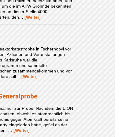
chtlichen Pflichten nachzukommen und
nd, um die im AKW Grohnde bekannten
ren an dieser Stelle 4000
derten, den…
[Weiter]
eaktorkatastrophe in Tschernobyl vor
en, Aktionen und Veranstaltungen
s Karlsruhe war die
gsprogramm und sammelte
Menschen zusammengekommen und vor
ndere soll…
[Weiter]
 Generalprobe
stmal nur zur Probe. Nachdem die E.ON
chalten, obwohl es atomrechtlich bis
dnis gegen Atomkraft bereits seine
ty eingeladen hatte, gefiel es der
ssen. …
[Weiter]