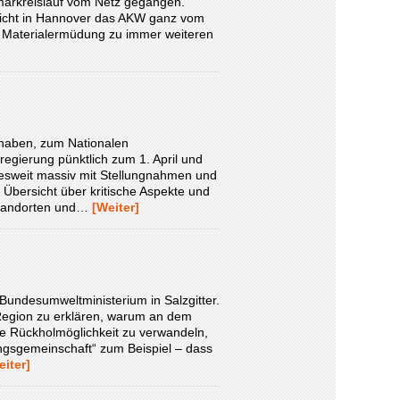
märkreislauf vom Netz gegangen.
­sicht in Hannover das AKW ganz vom
Materialer­mü­dung zu immer weiteren
it haben, zum Nationalen
gierung pünktlich zum 1. April und
ndesweit massiv mit Stellungnahmen und
 Übersicht über kritische Aspekte und
 Standorten und…
[Weiter]
undesumweltministerium in Salzgitter.
Region zu erklären, warum an dem
e Rückholmöglichkeit zu verwandeln,
ungsgemeinschaft“ zum Beispiel – dass
eiter]