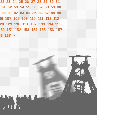
22
23
24
25
26
27
28
29
30
31
51
52
53
54
55
56
57
58
59
60
80
81
82
83
84
85
86
87
88
89
06
107
108
109
110
111
112
113
28
129
130
131
132
133
134
135
150
151
152
153
154
155
156
157
66
167
>