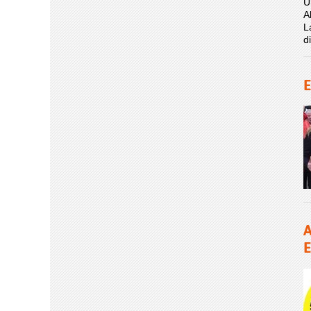
U
A
L
d
E
A