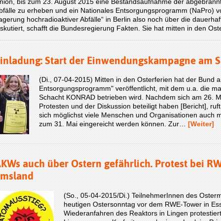
nion, bis zum 23. August 2015 eine Bestandsaufnahme der abgebrann
bfälle zu erheben und ein Nationales Entsorgungsprogramm (NaPro) 
agerung hochradioaktiver Abfälle“ in Berlin also noch über die dauerha
iskutiert, schafft die Bundesregierung Fakten. Sie hat mitten in den Os
inladung: Start der Einwendungskampagne am Sa
(Di., 07-04-2015) Mitten in den Osterferien hat der Bund a
Entsorgungsprogramm" veröffentlicht, mit dem u.a. die m
Schacht KONRAD betrieben wird. Nachdem sich am 26. M
Protesten und der Diskussion beteiligt haben [Bericht], ruft
sich möglichst viele Menschen und Organisationen auch mi
zum 31. Mai eingereicht werden können. Zur…
[Weiter]
KWs auch über Ostern gefährlich. Protest bei R
Emsland
(So., 05-04-2015/Di.) TeilnehmerInnen des Oste
heutigen Ostersonntag vor dem RWE-Tower in Es
Wiederanfahren des Reaktors in Lingen protestier