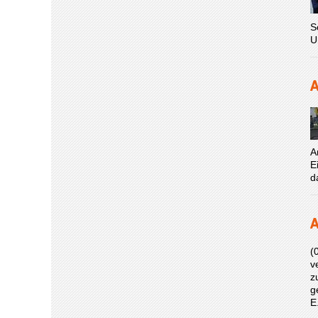
S
U
A
A
E
d
A
(
v
z
g
E