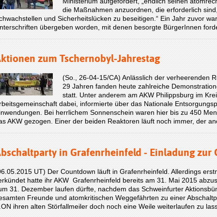
Ministerium aufgefordert, „endlich seinen atomre
die Maßnahmen anzuor­d­nen, die erforderlich si
chwachstellen und Sicher­heitslücken zu beseitigen.“ Ein Jahr zuvor wa
nterschriften übergeben worden, mit denen besorgte BürgerInnen for
ktionen zum Tschernobyl-Jahrestag
(So., 26-04-15/CA) Anlässlich der verheerenden R
29 Jahren fanden heute zahlreiche Demonstration
statt. Unter anderem am AKW Philippsburg im Krei
rbeitsgemeinschaft dabei, informierte über das Nationale Entsorgun
inwendungen. Bei herrlichem Sonnenschein waren hier bis zu 450 
as AKW gezogen. Einer der beiden Reaktoren läuft noch immer, der a
bschaltparty in Grafenrheinfeld - Einladung zur
06.05.2015 UT) Der Countdown läuft in Grafenrheinfeld. Allerdings er
erkündet hatte ihr AKW Grafenrheinfeld bereits am 31. Mai 2015 abzus
um 31. Dezember laufen dürfte, nachdem das Schweinfurter Aktionsbün
esamten Freunde und atomkritischen Weggefährten zu einer Abschaltpar
.ON ihren alten Störfallmeiler doch noch eine Weile weiterlaufen zu la