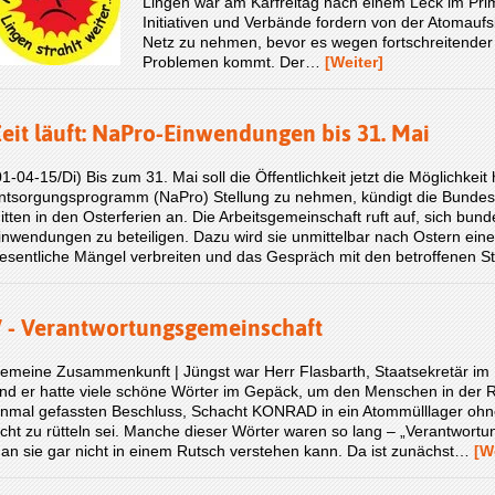
Lingen war am Karfreitag nach einem Leck im Pri
Initiativen und Verbände fordern von der Atomauf
Netz zu nehmen, bevor es wegen fortschreitender 
Problemen kommt. Der…
[Weiter]
eit läuft: NaPro-Einwendungen bis 31. Mai
01-04-15/Di) Bis zum 31. Mai soll die Öffentlichkeit jetzt die Möglichke
ntsorgungsprogramm (NaPro) Stellung zu nehmen, kündigt die Bundesre
itten in den Osterferien an. Die Arbeitsgemeinschaft ruft auf, sich bu
inwendungen zu beteiligen. Dazu wird sie unmittelbar nach Ostern eine
esentliche Mängel verbreiten und das Gespräch mit den betroffenen
 - Verantwortungsgemeinschaft
emeine Zusammenkunft | Jüngst war Herr Flasbarth, Staatsekretär im B
nd er hatte viele schöne Wörter im Gepäck, um den Menschen in der 
inmal gefassten Beschluss, Schacht KONRAD in ein Atommülllager ohn
icht zu rütteln sei. Manche dieser Wörter waren so lang – „Verantwort
an sie gar nicht in einem Rutsch verstehen kann. Da ist zunächst…
[W