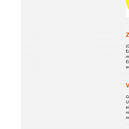
Z
(
E
m
E
w
V
G
U
e
n
m