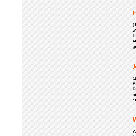
H
(
w
F
e
g
J
(
P
K
n
e
W
W