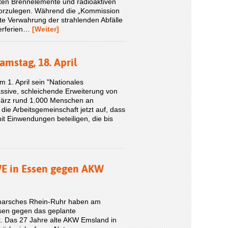
ten Brennelemente und radioaktiven
vorzulegen. Während die „Kommission
fte Verwahrung der strahlenden Abfälle
terferien…
[Weiter]
mstag, 18. April
m 1. April sein "Nationales
assive, schleichende Erweiterung von
ärz rund 1.000 Menschen an
 die Arbeitsgemeinschaft jetzt auf, dass
t Einwendungen beteiligen, die bis
WE in Essen gegen AKW
rmarsches Rhein-Ruhr haben am
sen gegen das geplante
t. Das 27 Jahre alte AKW Emsland in