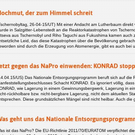
ochmut, der zum Himmel schreit
Tschernobyltag, 26-04-15/UT) Mit einer Andacht am Lutherbaum direkt
urde in Salzgitter-Lebenstedt an die Reaktorkatastrophen von Tschern
itseva aus Tschernobyl und Riho Taguchi aus Fukushima kamen auch 
ntsetzliche Leid, das diese Katastrophen über die Bevölkerung gebracht
eworden sind durch die Erzeugung von Atomenergie, gibt es auch bei
etzt gegen das NaPro einwenden: KONRAD stoppe
14.04.15/US) Das Nationale Entsorgungsprogramm beruft sich auf die R
lanfeststellungsbeschlusses Schacht KONRAD. Es ignoriert völlig, dass
ONRAD, wie Lagerung in einem Gewinnungsbergwerk, Lagerung in ei
icht-rückholbare bzw. nicht-bergbare Lagerung, nicht dem aktuellen S
ntsprechen. Diese grundsätzlichen Mängel sind nicht heilbar. Auch d
as geht uns das Nationale Entsorgungsprogram
as ist das NaPro? Die EU-Richtlinie 2011/70/EURATOM verpflichtet die