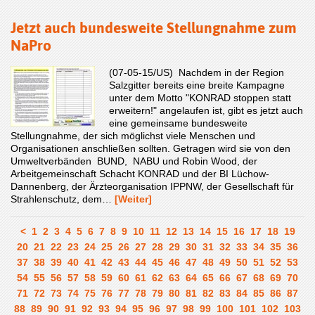
Jetzt auch bundesweite Stellungnahme zum
NaPro
(07-05-15/US) Nachdem in der Region
Salzgitter bereits eine breite Kampagne
unter dem Motto "KONRAD stoppen statt
erweitern!" angelaufen ist, gibt es jetzt auch
eine gemeinsame bundesweite
Stellungnahme, der sich möglichst viele Menschen und
Organisationen anschließen sollten. Getragen wird sie von den
Umweltverbänden BUND, NABU und Robin Wood, der
Arbeitgemeinschaft Schacht KONRAD und der BI Lüchow-
Dannenberg, der Ärzteorganisation IPPNW, der Gesellschaft für
Strahlenschutz, dem…
[Weiter]
<
1
2
3
4
5
6
7
8
9
10
11
12
13
14
15
16
17
18
19
20
21
22
23
24
25
26
27
28
29
30
31
32
33
34
35
36
37
38
39
40
41
42
43
44
45
46
47
48
49
50
51
52
53
54
55
56
57
58
59
60
61
62
63
64
65
66
67
68
69
70
71
72
73
74
75
76
77
78
79
80
81
82
83
84
85
86
87
88
89
90
91
92
93
94
95
96
97
98
99
100
101
102
103