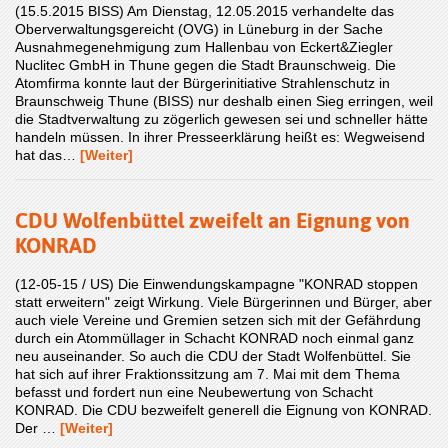
(15.5.2015 BISS) Am Dienstag, 12.05.2015 verhandelte das
Oberverwaltungsgereicht (OVG) in Lüneburg in der Sache
Ausnahmegenehmigung zum Hallenbau von Eckert&Ziegler
Nuclitec GmbH in Thune gegen die Stadt Braunschweig. Die
Atomfirma konnte laut der Bürgerinitiative Strahlenschutz in
Braunschweig Thune (BISS) nur deshalb einen Sieg erringen, weil
die Stadtverwaltung zu zögerlich gewesen sei und schneller hätte
handeln müssen. In ihrer Presseerklärung heißt es: Wegweisend
hat das…
[Weiter]
CDU Wolfenbüttel zweifelt an Eignung von
KONRAD
(12-05-15 / US) Die Einwendungskampagne "KONRAD stoppen
statt erweitern" zeigt Wirkung. Viele Bürgerinnen und Bürger, aber
auch viele Vereine und Gremien setzen sich mit der Gefährdung
durch ein Atommüllager in Schacht KONRAD noch einmal ganz
neu auseinander. So auch die CDU der Stadt Wolfenbüttel. Sie
hat sich auf ihrer Fraktionssitzung am 7. Mai mit dem Thema
befasst und fordert nun eine Neubewertung von Schacht
KONRAD. Die CDU bezweifelt generell die Eignung von KONRAD.
Der …
[Weiter]