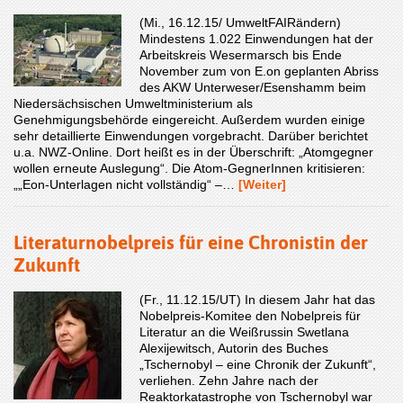
(Mi., 16.12.15/ UmweltFAIRändern)
Mindestens 1.022 Einwendungen hat der
Arbeitskreis Wesermarsch bis Ende
November zum von E.on geplanten Abriss
des AKW Unterweser/Esenshamm beim
Niedersächsischen Umweltministerium als
Genehmigungsbehörde eingereicht. Außerdem wurden einige
sehr detaillierte Einwendungen vorgebracht. Darüber berichtet
u.a. NWZ-Online. Dort heißt es in der Überschrift: „Atomgegner
wollen erneute Auslegung“. Die Atom-GegnerInnen kritisieren:
„„Eon-Unterlagen nicht vollständig“ –…
[Weiter]
Literaturnobelpreis für eine Chronistin der
Zukunft
(Fr., 11.12.15/UT) In diesem Jahr hat das
Nobelpreis-Komitee den Nobelpreis für
Literatur an die Weißrussin Swetlana
Alexijewitsch, Autorin des Buches
„Tschernobyl – eine Chronik der Zukunft“,
verliehen. Zehn Jahre nach der
Reaktorkatastrophe von Tschernobyl war