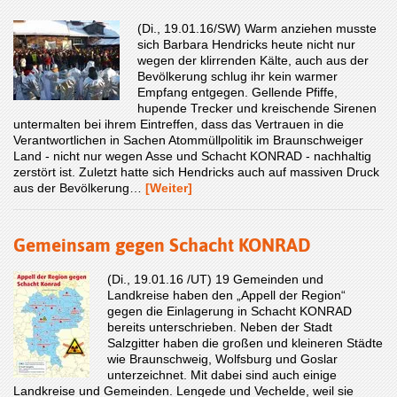
(Di., 19.01.16/SW) Warm anziehen musste
sich Barbara Hendricks heute nicht nur
wegen der klirrenden Kälte, auch aus der
Bevölkerung schlug ihr kein warmer
Empfang entgegen. Gellende Pfiffe,
hupende Trecker und kreischende Sirenen
untermalten bei ihrem Eintreffen, dass das Vertrauen in die
Verantwortlichen in Sachen Atommüllpolitik im Braunschweiger
Land - nicht nur wegen Asse und Schacht KONRAD - nachhaltig
zerstört ist. Zuletzt hatte sich Hendricks auch auf massiven Druck
aus der Bevölkerung…
[Weiter]
Gemeinsam gegen Schacht KONRAD
(Di., 19.01.16 /UT) 19 Gemeinden und
Landkreise haben den „Appell der Region“
gegen die Einlagerung in Schacht KONRAD
bereits unterschrieben. Neben der Stadt
Salzgitter haben die großen und kleineren Städte
wie Braunschweig, Wolfsburg und Goslar
unterzeichnet. Mit dabei sind auch einige
Landkreise und Gemeinden. Lengede und Vechelde, weil sie