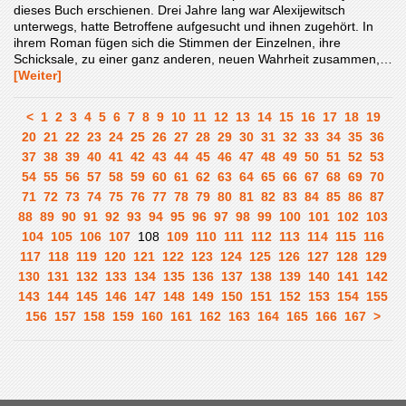
dieses Buch erschienen. Drei Jahre lang war Alexijewitsch
unterwegs, hatte Betroffene aufgesucht und ihnen zugehört. In
ihrem Roman fügen sich die Stimmen der Einzelnen, ihre
Schicksale, zu einer ganz anderen, neuen Wahrheit zusammen,…
[Weiter]
<
1
2
3
4
5
6
7
8
9
10
11
12
13
14
15
16
17
18
19
20
21
22
23
24
25
26
27
28
29
30
31
32
33
34
35
36
37
38
39
40
41
42
43
44
45
46
47
48
49
50
51
52
53
54
55
56
57
58
59
60
61
62
63
64
65
66
67
68
69
70
71
72
73
74
75
76
77
78
79
80
81
82
83
84
85
86
87
88
89
90
91
92
93
94
95
96
97
98
99
100
101
102
103
104
105
106
107
108
109
110
111
112
113
114
115
116
117
118
119
120
121
122
123
124
125
126
127
128
129
130
131
132
133
134
135
136
137
138
139
140
141
142
143
144
145
146
147
148
149
150
151
152
153
154
155
156
157
158
159
160
161
162
163
164
165
166
167
>