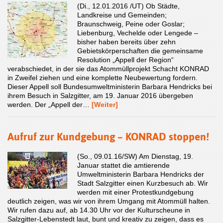
(Di., 12.01.2016 /UT) Ob Städte,
Landkreise und Gemeinden;
Braunschweig, Peine oder Goslar;
Liebenburg, Vechelde oder Lengede –
bisher haben bereits über zehn
Gebietskörperschaften die gemeinsame
Resolution „Appell der Region“
verabschiedet, in der sie das Atommüllprojekt Schacht KONRAD
in Zweifel ziehen und eine komplette Neubewertung fordern.
Dieser Appell soll Bundesumweltministerin Barbara Hendricks bei
ihrem Besuch in Salzgitter, am 19. Januar 2016 übergeben
werden. Der „Appell der…
[Weiter]
Aufruf zur Kundgebung – KONRAD stoppen!
(So., 09.01.16/SW) Am Dienstag, 19.
Januar stattet die amtierende
Umweltministerin Barbara Hendricks der
Stadt Salzgitter einen Kurzbesuch ab. Wir
werden mit einer Protestkundgebung
deutlich zeigen, was wir von ihrem Umgang mit Atommüll halten.
Wir rufen dazu auf, ab 14.30 Uhr vor der Kulturscheune in
Salzgitter-Lebenstedt laut, bunt und kreativ zu zeigen, dass es