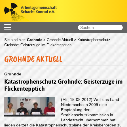
Sie sind hier:
Grohnde
>
Grohnde Aktuell
> Katastrophenschutz
Grohnde: Geisterzüge im Flickentepptich
GROHNDE AKTUELL
Grohnde
Katastrophenschutz Grohnde: Geisterzüge im
Flickentepptich
(Mi., 15-08-2012) Weil das Land
Niedersachsen 2009 eine
Empfehlung der
Strahlenschutzkom­mis­sion in
Landes­recht übernommen hat,
liegen derzeit die Katastrophenschutzpläne der Kreis­behör­den zu