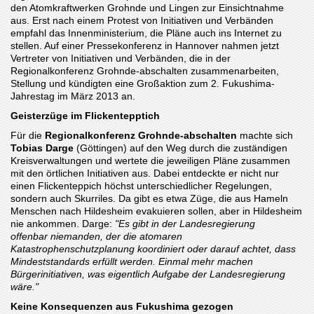
den Atomkraftwerken Grohnde und Lingen zur Einsichtnahme
aus. Erst nach einem Protest von Initiativen und Verbänden
empfahl das Innenministerium, die Pläne auch ins Internet zu
stellen. Auf einer Pressekonferenz in Hannover nahmen jetzt
Vertreter von Initiativen und Verbänden, die in der
Regionalkonferenz Grohnde-abschalten zusammenarbeiten,
Stellung und kündigten eine Groß­aktion zum 2. Fukushima-
Jahrestag im März 2013 an.
Geisterzüge im Flickentepptich
Für die
Regionalkonferenz Grohnde-abschalten
machte sich
Tobias Darge
(Göttingen) auf den Weg durch die zuständigen
Kreisverwaltungen und wertete die jeweiligen Pläne zusammen
mit den örtlichen Initiativen aus. Dabei entdeckte er nicht nur
einen Flickenteppich höchst unterschied­licher Regelungen,
sondern auch Skurriles. Da gibt es etwa Züge, die aus Hameln
Menschen nach Hildesheim evakuieren sollen, aber in Hildesheim
nie ankommen. Darge:
"Es gibt in der Landes­regierung
offenbar niemanden, der die atomaren
Katastrophenschutzplanung koordiniert oder darauf achtet, dass
Mindeststandards erfüllt werden. Einmal mehr machen
Bürgerinitiativen, was eigentlich Aufgabe der Landesregierung
wäre."
Keine Konsequenzen aus Fukushima gezogen