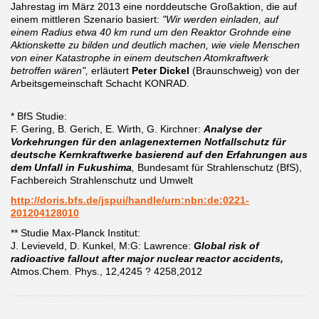
Jahrestag im März 2013 eine norddeutsche Großaktion, die auf
einem mittleren Szenario basiert:
"Wir werden einladen, auf
einem Radius etwa 40 km rund um den Reaktor Grohnde eine
Aktionskette zu bilden und deutlich machen, wie viele Menschen
von einer Katastrophe in einem deutschen Atomkraftwerk
betroffen wären",
erläutert
Peter Dickel
(Braunschweig) von der
Arbeitsgemeinschaft Schacht KONRAD.
* BfS Studie:
F. Gering, B. Gerich, E. Wirth, G. Kirchner:
Analyse der
Vorkehrungen für den anlagenexternen Notfallschutz für
deutsche Kernkraftwerke basierend auf den Erfahrungen aus
dem Unfall in Fukushima
,
Bundesamt für Strahlenschutz (BfS),
Fachbereich Strahlenschutz und Umwelt
http://doris.bfs.de/jspui/handle/urn:nbn:de:0221-
201204128010
** Studie Max-Planck Institut:
J. Levieveld, D. Kunkel, M:G: Lawrence:
Global risk of
radioactive fallout after major nuclear reactor accidents,
Atmos.Chem. Phys., 12,4245 ? 4258,2012