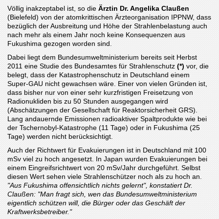
Völlig inakzeptabel ist, so die
Ärztin Dr. Angelika Claußen
(Bielefeld) von der atomkrittischen Ärzteorganisation IPPNW, dass
bezüglich der Ausbreitung und Höhe der Strahlenbe­lastung auch
nach mehr als einem Jahr noch keine Konsequenzen aus
Fukushima gezogen worden sind.
Dabei liegt dem Bundesumweltministerium bereits seit Herbst
2011 eine Studie des Bundesamtes für Strahlenschutz
(*)
vor, die
belegt, dass der Katastrophenschutz in Deutschland einem
Super-GAU nicht gewachsen wäre. Einer von vielen Gründen ist,
dass bisher nur von einer sehr kurzfristigen Frei­set­zung von
Radionukliden bis zu 50 Stunden ausgegangen wird
(Abschätzungen der Gesell­schaft für Reaktorsicherheit GRS).
Lang andauernde Emissionen radioaktiver Spaltprodukte wie bei
der Tschernobyl-Katastrophe (11 Tage) oder in Fukushima (25
Tage) werden nicht berück­sichtigt.
Auch der Richtwert für Evakuierungen ist in Deutschland mit 100
mSv viel zu hoch angesetzt. In Japan wurden Evakuierungen bei
einem Eingreifsrichtwert von 20 mSv/Jahr durchgeführt. Selbst
diesen Wert sehen viele Strahlenschützer noch als zu hoch an.
"Aus Fukushima offensichtlich nichts gelernt", konstatiert Dr.
Claußen: "Man fragt sich
, wen das Bundesumweltministerium
eigentlich schützen will, die Bürger oder das Geschäft der
Kraftwerks­betreiber."