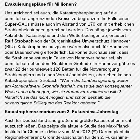
Evakuierungspläne für Millionen?
Unzureichend sei auch, die Katastrophenplanung auf die
unmittelbar angrenzenden Kreise zu begrenzen. Im Falle eines
Super-GAUs müsse auch im Abstand von 170 km mit erheblichen
Strahlenbelastungen gerechnet werden. Das hänge jeweils vom
Ablauf der Katastrophe und den Wetterbedingen ab, erläutert
Ralf Strobach
von der Bürgerinitiative Umweltschutz Hannover
(BIU). Katastrophenschutzpläne wären also auch für Hannover
oder Braunschweig erforderlich. Es könne durchaus sein, dass
die Strahlenbelastung in Teilen von Hannover höher sei, als
unmittelbar neben dem Reaktor in Grohnde. In Hannover gäbe es
zwar 22 der bundesweit 120 Betten für die Notversorgung
Strahlenopfern und einen Vorrat Jodtabletten, aber eben keinen
Katastropenplan. Strobach:
"Wenn die Landesregierung weiter
am Atomkraftwerk Grohnde festhält, muss sie sich konsequenter
Weise auch überlegen, wie sie Hannover evakuieren will !?
Natürlich sei das nicht möglich und schon deshalb die
unverzügliche Stilllegung des Reaktor geboten."
Katastrophenszenarium zum 2. Fukushima-Jahrestag
Auch für Deutschland sind große und größte Katastrophen nicht
auszuschließen. Das zeigte die aktuelle Studie des Max-Planck
Instituts für Chemie in Mainz vom Mai 2012.
(**)
Darum plant die
Regionalkonferenz Grohnde-abschalten für den 2. Fukushima-