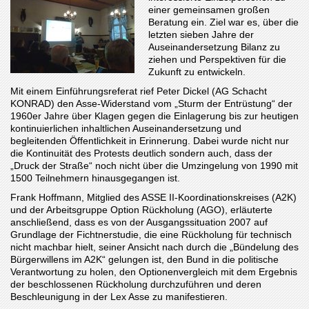
einer gemeinsamen großen
Beratung ein. Ziel war es, über die
letzten sieben Jahre der
Auseinandersetzung Bilanz zu
ziehen und Perspektiven für die
Zukunft zu entwickeln.
Mit einem Einführungsreferat rief Peter Dickel (AG Schacht
KONRAD) den Asse-Widerstand vom „Sturm der Entrüstung“ der
1960er Jahre über Klagen gegen die Einlagerung bis zur heutigen
kontinuierlichen inhaltlichen Auseinandersetzung und
begleitenden Öffentlichkeit in Erinnerung. Dabei wurde nicht nur
die Kontinuität des Protests deutlich sondern auch, dass der
„Druck der Straße“ noch nicht über die Umzingelung von 1990 mit
1500 Teilnehmern hinausgegangen ist.
Frank Hoffmann, Mitglied des ASSE II-Koordinationskreises (A2K)
und der Arbeitsgruppe Option Rückholung (AGO), erläuterte
anschließend, dass es von der Ausgangssituation 2007 auf
Grundlage der Fichtnerstudie, die eine Rückholung für technisch
nicht machbar hielt, seiner Ansicht nach durch die „Bündelung des
Bürgerwillens im A2K“ gelungen ist, den Bund in die politische
Verantwortung zu holen, den Optionenvergleich mit dem Ergebnis
der beschlossenen Rückholung durchzuführen und deren
Beschleunigung in der Lex Asse zu manifestieren.